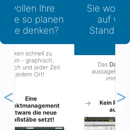
Sie wollen wissen
auf welchem
Stand Ihr Projekt
ist?
Das
Dashboard
: Alle
aussagekräftigen Zahlen
immer aktuell.
Zurück
Weiter
→
Kein Projekt läuft mehr
aus dem Ruder!